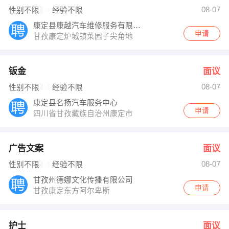
陈院长 发布 [护士 ] 招聘信息
08-07
性别不限
经验不限
发布 [汽车修理工机电技师 ] 招聘信息
【康定友好医院 】 强势入驻
康定县康越汽车维修服务有限责任公司
申请
甘孜康定炉城镇菜园子尖角地
钣金
面议
08-07
性别不限
经验不限
康定县名扬汽车服务中心
申请
四川省甘孜藏族自治州康定市
广告文案
面议
08-07
性别不限
经验不限
甘孜州德娜文化传播有限公司
申请
甘孜康定东方阿尔卑斯
护士
面议