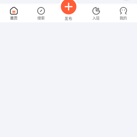
资料员
面议
首页
搜索
入驻
我的
发布
08-07
性别不限
经验不限
四川聚鑫旺工程项目管理有限公司
申请
四川省甘孜藏族自治州康定市新天地
销售经理/主管
面议
招聘信息
求职简历
08-07
性别不限
经验不限
成都祥驰汽车租赁有限公司
申请
成都青羊区草市街
施工员
面议
08-07
性别不限
经验不限
四川建东宏和建筑工程有限公司
申请
成都市武侯区太平园横一街