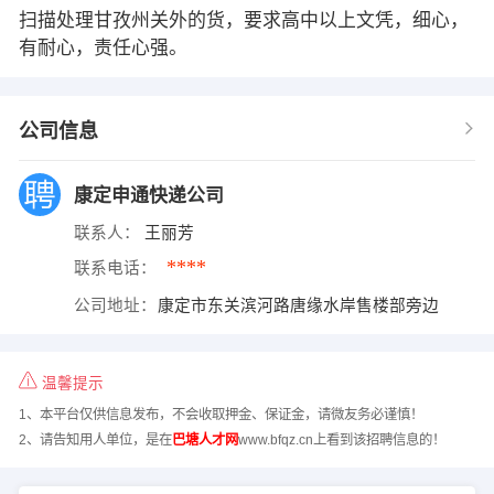
扫描处理甘孜州关外的货，要求高中以上文凭，细心，
有耐心，责任心强。
公司信息
康定申通快递公司
联系人：
王丽芳
****
联系电话：
公司地址：
康定市东关滨河路唐缘水岸售楼部旁边
温馨提示
1、本平台仅供信息发布，不会收取押金、保证金，请微友务必谨慎！
2、请告知用人单位，是在
巴塘人才网
www.bfqz.cn上看到该招聘信息的！