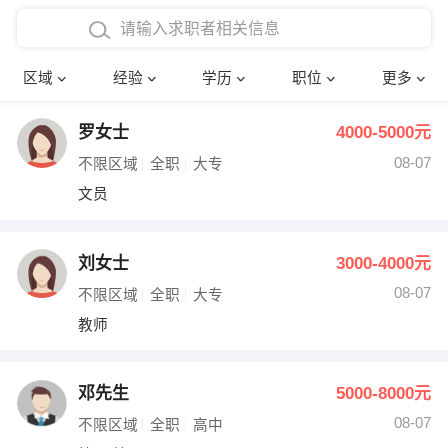
在校学生工作经验
本科
行政后勤
建筑装潢
确定
区域
经验
学历
职位
更多
三年以上工作经验
硕士
销售岗位
教师
罗女士
4000-5000元
四年以上工作经验
博士
文员
护士
08-07
不限区域
全职
大专
五年以上工作经验
财务会计
传单派发
文员
十年以上工作经验
超市零售
促销导购
刘女士
3000-4000元
网络IT
保健按摩
08-07
不限区域
全职
大专
教师
快递员
前台接待
收银员
技术员/工程师
邓先生
5000-8000元
08-07
水电/机修
部门经理
不限区域
全职
高中