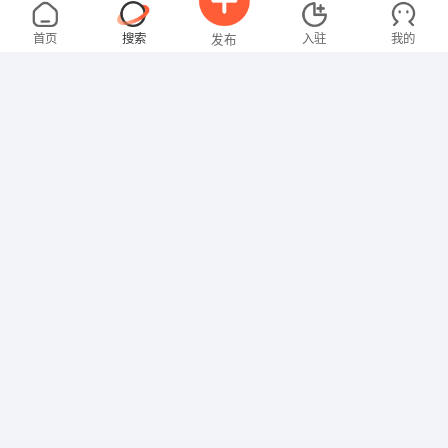
张先生
面议
08-06
不限区域
全职
首页
搜索
入驻
我的
发布
其他职位
叶先生
5000-8000元
08-05
不限区域
全职
高中
招聘信息
求职简历
销售岗位
沈女士
3000-4000元
08-05
不限区域
全职
大专
文员
卢女士
3000-4000元
08-05
不限区域
全职
大专