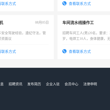
看联系方式
查看联系方式
机
08月05日
车间流水线操作工
车安全驾驶经验，遵纪守法，管
招聘车间工人(男)20名，要求：2
薪资面议
岁，电焊工10人，身体健康，
好。薪资：4500-7000元，标
宿，免费发放劳保用品，两班
看联系方式
查看联系方式
25号准时发放工资，工作时间1
信息
招聘资讯
发布简历
企业入驻
会员中心
法律申明
们