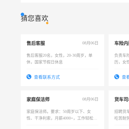
猜您喜欢
售后客服
08月06日
车险内
售后客服20名，女性，20-30周岁，单
负责车
休，国家节假日休息
历，女性
操作，
试用期1
查看联系方式
查
家庭保洁师
08月06日
货车司
家庭保洁师。要求：50周岁以下、女
招聘货
性、干净利索，月薪4000+，工作轻松，
吃苦耐劳
时间灵活，不需坐班，适合宝妈、全职