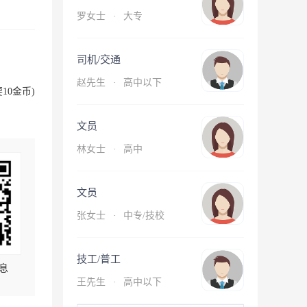
罗女士
·
大专
司机/交通
赵先生
·
高中以下
10金币)
文员
林女士
·
高中
文员
张女士
·
中专/技校
技工/普工
息
王先生
·
高中以下