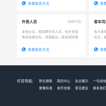
太太等。
查看联系方式
查
外贸人员
08月05日
客车司
本地企业，现招聘外贸人员，有外贸销
有大客
售经验者优先，待遇面议。联系郭经理
吃注，
查看联系方式
查
栏目导航:
职位搜索
简历中心
名企展示
一句话
套餐标准
金币充值
意见建议
联系我