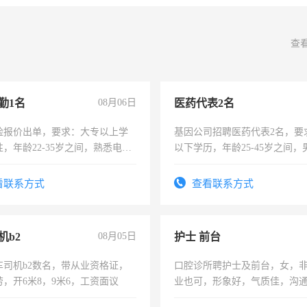
查
勤1名
08月06日
医药代表2名
险报价出单，要求：大专以上学
基因公司招聘医药代表2名，要
，年龄22-35岁之间，熟悉电脑
以下学历，年龄25-45岁之间，
工作态度认真，具有团队精神，
可，需要具有营销经验，从事
-3个月，转正后交纳五险，
表或者有医学资质的优先，底薪
看联系方式
查看联系方式
交五险。
机b2
08月05日
护士 前台
车司机b2数名，带从业资格证，
口腔诊所聘护士及前台，女，
，开6米8，9米6，工资面议
业也可，形象好，气质佳，沟
强。面试，周日休息。