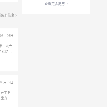
查看更多简历
看更多信息
08月06日
求：大专
男女均
过医药代
+绩效，
08月05日
非医学专
通能力