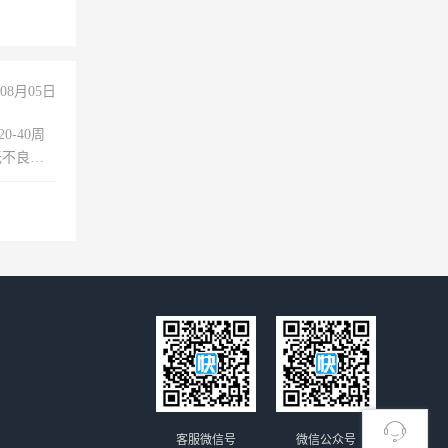
08月05日
0-40周
无不良嗜
准八人间住
倒，每月
0小时
客服微信号
微信公众号